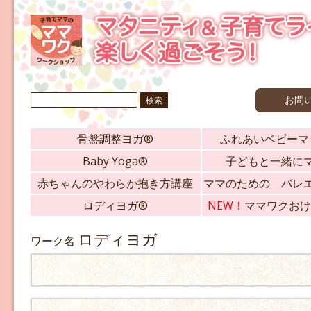
検
お問
索:
骨盤調整ヨガ®
ふれあいベビーマ
Baby Yoga®
子どもと一緒に
赤ちゃんのやわらか抱き方講座
ママのための バレ
ロディヨガ®
NEW！
ママワクおけ
ロディヨガ
ワーク名