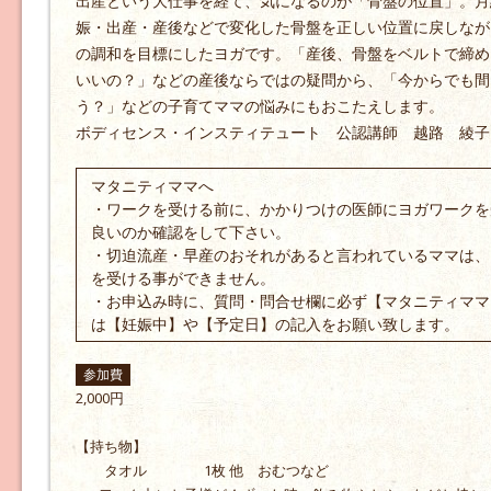
出産という大仕事を経て、気になるのが「骨盤の位置」。月
娠・出産・産後などで変化した骨盤を正しい位置に戻しなが
の調和を目標にしたヨガです。「産後、骨盤をベルトで締め
いいの？」などの産後ならではの疑問から、「今からでも間
う？」などの子育てママの悩みにもおこたえします。
ボディセンス・インスティテュート 公認講師 越路 綾子
マタニティママへ
・ワークを受ける前に、かかりつけの医師にヨガワークを
良いのか確認をして下さい。
・切迫流産・早産のおそれがあると言われているママは、
を受ける事ができません。
・お申込み時に、質問・問合せ欄に必ず【マタニティママ
は【妊娠中】や【予定日】の記入をお願い致します。
参加費
2,000円
【持ち物】
タオル 1枚 他 おむつなど