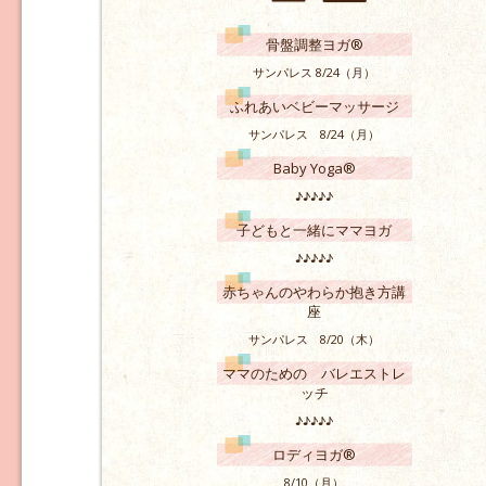
骨盤調整ヨガ®
サンパレス 8/24（月）
ふれあいベビーマッサージ
サンパレス 8/24（月）
Baby Yoga®
♪♪♪♪♪
子どもと一緒にママヨガ
♪♪♪♪♪
赤ちゃんのやわらか抱き方講
座
サンパレス 8/20（木）
ママのための バレエストレ
ッチ
♪♪♪♪♪
ロディヨガ®
8/10（月）