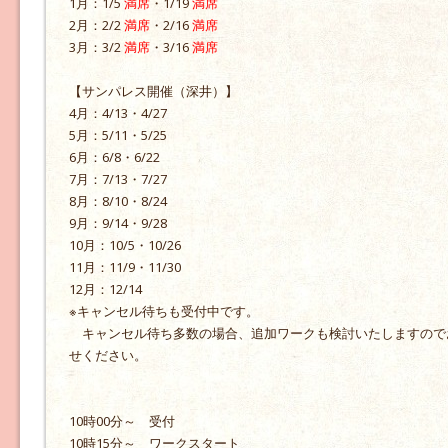
1月：1/5
満席
・1/19
満席
2月：2/2
満席
・2/16
満席
3月：3/2
満席
・3/16
満席
【サンパレス開催（深井）】
4月：4/13・4/27
5月：5/11・5/25
6月：6/8・6/22
7月：7/13・7/27
8月：8/10・8/24
9月：9/14・9/28
10月：10/5・10/26
11月：11/9・11/30
12月：12/14
※キャンセル待ちも受付中です。
キャンセル待ち多数の場合、追加ワークも検討いたしますので
せください。
10時00分～ 受付
10時15分～ ワークスタート