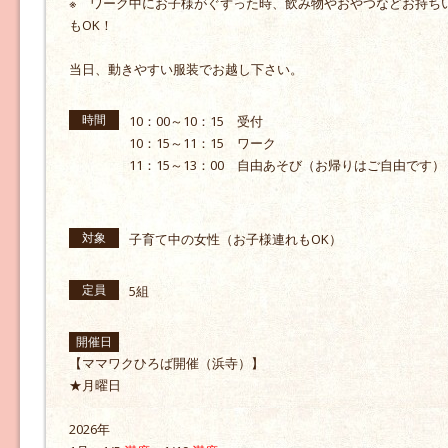
※ ワーク中にお子様がぐずった時、飲み物やおやつなどお持ち
もOK！
当日、動きやすい服装でお越し下さい。
時間
10：00～10：15 受付
10：15～11：15 ワーク
11：15～13：00 自由あそび（お帰りはご自由です）
対象
子育て中の女性（お子様連れもOK）
定員
5組
開催日
【ママワクひろば開催（浜寺）】
★月曜日
2026年