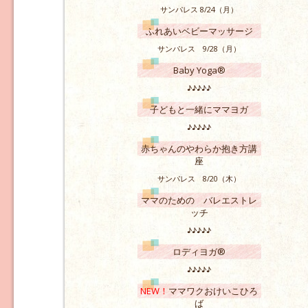
サンパレス 8/24（月）
ふれあいベビーマッサージ
サンパレス 9/28（月）
Baby Yoga®
♪♪♪♪♪
子どもと一緒にママヨガ
♪♪♪♪♪
赤ちゃんのやわらか抱き方講
座
サンパレス 8/20（木）
ママのための バレエストレ
ッチ
♪♪♪♪♪
ロディヨガ®
♪♪♪♪♪
NEW！
ママワクおけいこひろ
ば