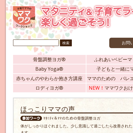
検
お問
索:
骨盤調整ヨガ®
ふれあいベビーマ
Baby Yoga®
子どもと一緒に
赤ちゃんのやわらか抱き方講座
ママのための バレ
ロディヨガ®
NEW！
ママワクおけ
ほっこりママの声
ﾏﾀﾆﾃｨ＆ﾏﾏのための骨盤調整ヨガ
体がしっかりほぐれました。少し意識して過ごしたら改善された
ます。