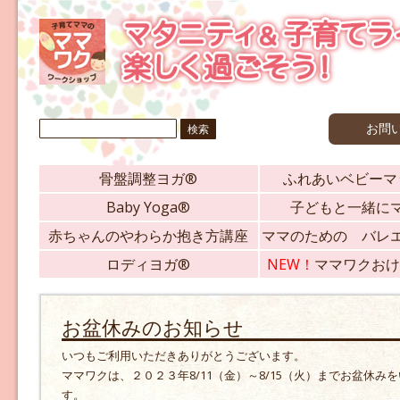
検
お問
索:
骨盤調整ヨガ®
ふれあいベビーマ
Baby Yoga®
子どもと一緒に
赤ちゃんのやわらか抱き方講座
ママのための バレ
ロディヨガ®
NEW！
ママワクおけ
お盆休みのお知らせ
いつもご利用いただきありがとうございます。
ママワクは、２０２３年8/11（金）～8/15（火）までお盆休み
す。