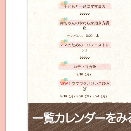
子どもと一緒にママヨガ
♪♪♪♪♪
赤ちゃんのやわらか抱き方講
座
サンパレス 8/20（木）
ママのための バレエストレ
ッチ
♪♪♪♪♪
ロディヨガ®
8/10（月）
NEW！
ママワクおけいこひろ
ば
8/10（月）8/20（木）8/24（月）