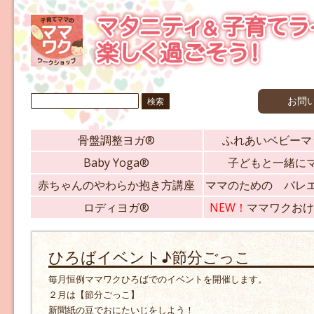
検
お問
索:
骨盤調整ヨガ®
ふれあいベビーマ
Baby Yoga®
子どもと一緒に
赤ちゃんのやわらか抱き方講座
ママのための バレ
ロディヨガ®
NEW！
ママワクおけ
ひろばイベント♪節分ごっこ
毎月恒例ママワクひろばでのイベントを開催します。
２月は【節分ごっこ】
新聞紙の豆でおにたいじをしよう！