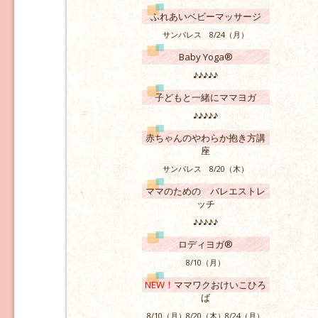
ふれあいベビーマッサージ
サンパレス 8/24（月）
Baby Yoga®
♪♪♪♪♪
子どもと一緒にママヨガ
♪♪♪♪♪
赤ちゃんのやわらか抱き方講
座
サンパレス 8/20（木）
ママのための バレエストレ
ッチ
♪♪♪♪♪
ロディヨガ®
8/10（月）
NEW！
ママワクおけいこひろ
ば
8/10（月）8/20（木）8/24（月）