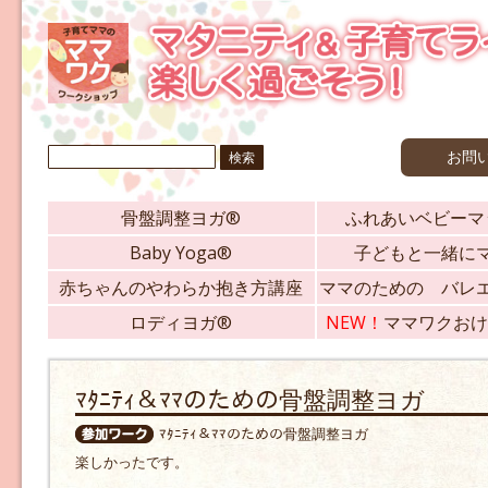
検
お問
索:
骨盤調整ヨガ®
ふれあいベビーマ
Baby Yoga®
子どもと一緒に
赤ちゃんのやわらか抱き方講座
ママのための バレ
ロディヨガ®
NEW！
ママワクおけ
ﾏﾀﾆﾃｨ＆ﾏﾏのための骨盤調整ヨガ
ﾏﾀﾆﾃｨ＆ﾏﾏのための骨盤調整ヨガ
楽しかったです。