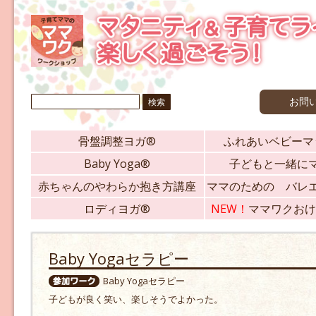
検
お問
索:
骨盤調整ヨガ®
ふれあいベビーマ
Baby Yoga®
子どもと一緒に
赤ちゃんのやわらか抱き方講座
ママのための バレ
ロディヨガ®
NEW！
ママワクおけ
Baby Yogaセラピー
Baby Yogaセラピー
子どもが良く笑い、楽しそうでよかった。