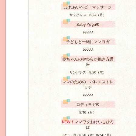
ふれあいベビーマッサージ
サンパレス 8/24（月）
Baby Yoga®
♪♪♪♪♪
子どもと一緒にママヨガ
♪♪♪♪♪
赤ちゃんのやわらか抱き方講
座
サンパレス 8/20（木）
ママのための バレエストレ
ッチ
♪♪♪♪♪
ロディヨガ®
8/10（月）
NEW！
ママワクおけいこひろ
ば
8/10（月）8/20（木）8/24（月）