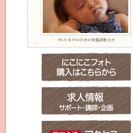
ﾏﾀﾆﾃｨ＆ﾏﾏのための骨盤調整ヨガ