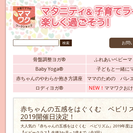
検
お問
索:
骨盤調整ヨガ®
ふれあいベビーマ
Baby Yoga®
子どもと一緒に
赤ちゃんのやわらか抱き方講座
ママのための バレ
ロディヨガ®
NEW！
ママワクおけ
赤ちゃんの五感をはぐくむ ベビ
2019開催日決定！
大人気の『赤ちゃんの五感をはぐくむ ベビリズム』2019年度
【ベビークラス】生後3か月～1歳まで（全3回）