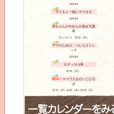
♪♪♪♪♪
子どもと一緒にママヨガ
♪♪♪♪♪
赤ちゃんのやわらか抱き方講
座
サンパレス 8/20（木）
ママのための バレエストレ
ッチ
♪♪♪♪♪
ロディヨガ®
8/10（月）
NEW！
ママワクおけいこひろ
ば
8/10（月）8/20（木）8/24（月）