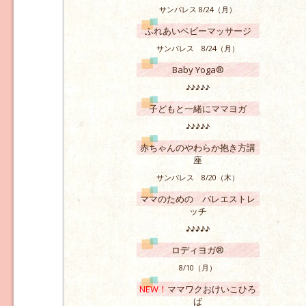
サンパレス 8/24（月）
ふれあいベビーマッサージ
サンパレス 8/24（月）
Baby Yoga®
♪♪♪♪♪
子どもと一緒にママヨガ
♪♪♪♪♪
赤ちゃんのやわらか抱き方講
座
サンパレス 8/20（木）
ママのための バレエストレ
ッチ
♪♪♪♪♪
ロディヨガ®
8/10（月）
NEW！
ママワクおけいこひろ
ば