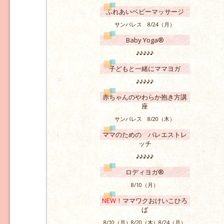
ふれあいベビーマッサージ
サンパレス 8/24（月）
Baby Yoga®
♪♪♪♪♪
子どもと一緒にママヨガ
♪♪♪♪♪
赤ちゃんのやわらか抱き方講
座
サンパレス 8/20（木）
ママのための バレエストレ
ッチ
♪♪♪♪♪
ロディヨガ®
8/10（月）
NEW！
ママワクおけいこひろ
ば
8/10（月）8/20（木）8/24（月）