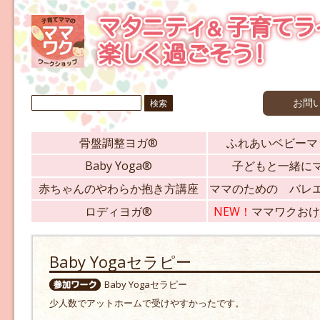
検
お問
索:
骨盤調整ヨガ®
ふれあいベビーマ
Baby Yoga®
子どもと一緒に
赤ちゃんのやわらか抱き方講座
ママのための バレ
ロディヨガ®
NEW！
ママワクおけ
Baby Yogaセラピー
Baby Yogaセラピー
少人数でアットホームで受けやすかったです。