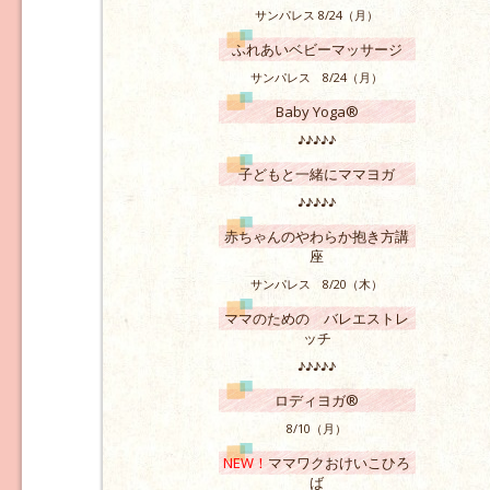
サンパレス 8/24（月）
ふれあいベビーマッサージ
サンパレス 8/24（月）
Baby Yoga®
♪♪♪♪♪
子どもと一緒にママヨガ
♪♪♪♪♪
赤ちゃんのやわらか抱き方講
座
サンパレス 8/20（木）
ママのための バレエストレ
ッチ
♪♪♪♪♪
ロディヨガ®
8/10（月）
NEW！
ママワクおけいこひろ
ば