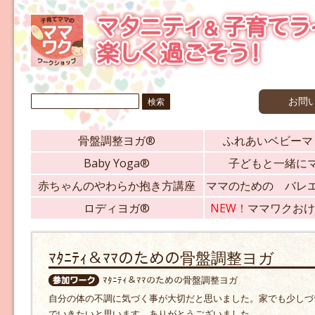
検
お問
索:
骨盤調整ヨガ®
ふれあいベビーマ
Baby Yoga®
子どもと一緒に
赤ちゃんのやわらか抱き方講座
ママのための バレ
ロディヨガ®
NEW！
ママワクおけ
ﾏﾀﾆﾃｨ＆ﾏﾏのための骨盤調整ヨガ
ﾏﾀﾆﾃｨ＆ﾏﾏのための骨盤調整ヨガ
自分の体の不調に気づく事が大切だと思いました。家でも少しづ
でいきたいと思います。ありがとうございました。