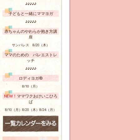
♪♪♪♪♪
子どもと一緒にママヨガ
♪♪♪♪♪
赤ちゃんのやわらか抱き方講
座
サンパレス 8/20（木）
ママのための バレエストレ
ッチ
♪♪♪♪♪
ロディヨガ®
8/10（月）
NEW！
ママワクおけいこひろ
ば
8/10（月）8/20（木）8/24（月）