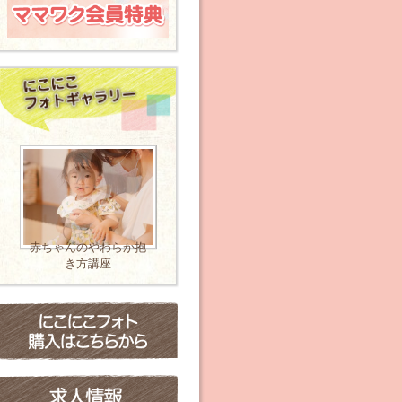
ママのための バレト
レ