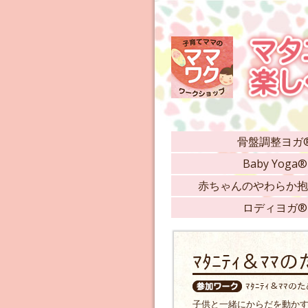
骨盤調整ヨガ
Baby Yoga®
赤ちゃんのやわらか抱
ロディヨガ®
ﾏﾀﾆﾃｨ＆ﾏ
ﾏﾀﾆﾃｨ＆ﾏﾏ
子供と一緒にからだを動か