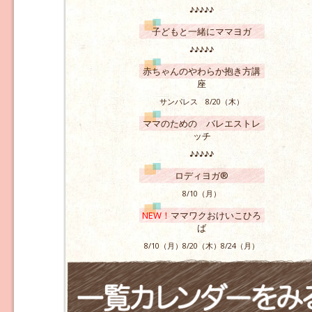
♪♪♪♪♪
子どもと一緒にママヨガ
♪♪♪♪♪
赤ちゃんのやわらか抱き方講
座
サンパレス 8/20（木）
ママのための バレエストレ
ッチ
♪♪♪♪♪
ロディヨガ®
8/10（月）
NEW！
ママワクおけいこひろ
ば
8/10（月）8/20（木）8/24（月）