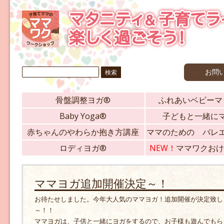
検
お問
索:
骨盤調整ヨガ®
ふれあいベビーマ
Baby Yoga®
子どもと一緒に
赤ちゃんのやわらか抱き方講座
ママのための バレ
ロディヨガ®
NEW！
ママワクおけ
ママヨガ追加開催決定～！
お待たせしました。今年大人気のママヨガ！追加開催が決定致し
～！！
ママヨガは、子供と一緒にヨガをするので、お子様も遊んでもら