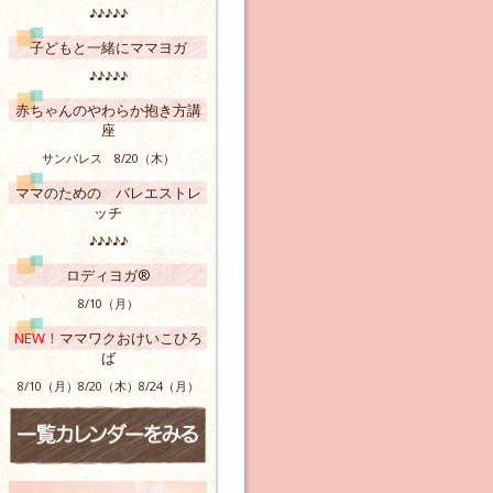
♪♪♪♪♪
子どもと一緒にママヨガ
♪♪♪♪♪
赤ちゃんのやわらか抱き方講
座
サンパレス 8/20（木）
ママのための バレエストレ
ッチ
♪♪♪♪♪
ロディヨガ®
8/10（月）
NEW！
ママワクおけいこひろ
ば
8/10（月）8/20（木）8/24（月）