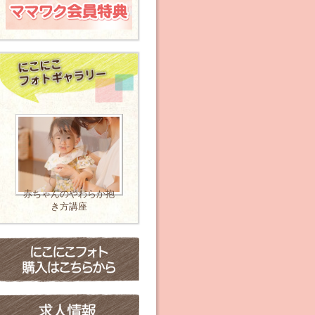
ママのための バレト
レ