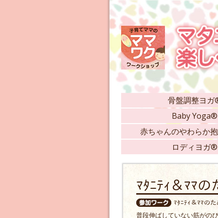
骨盤調整ヨガ
Baby Yoga®
赤ちゃんのやわらか抱
ロディヨガ®
ﾏﾀﾆﾃｨ＆ﾏ
ﾏﾀﾆﾃｨ＆ﾏﾏ
普段伸ばしていない筋がの