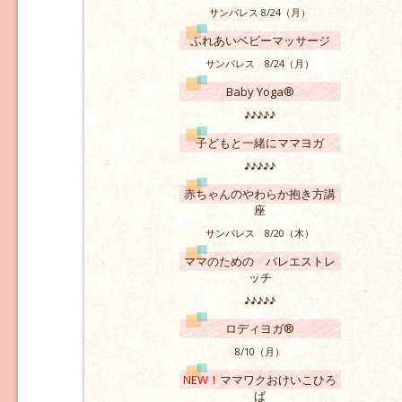
サンパレス 8/24（月）
ふれあいベビーマッサージ
サンパレス 8/24（月）
Baby Yoga®
♪♪♪♪♪
子どもと一緒にママヨガ
♪♪♪♪♪
赤ちゃんのやわらか抱き方講
座
サンパレス 8/20（木）
ママのための バレエストレ
ッチ
♪♪♪♪♪
ロディヨガ®
8/10（月）
NEW！
ママワクおけいこひろ
ば