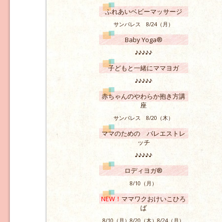
ふれあいベビーマッサージ
サンパレス 8/24（月）
Baby Yoga®
♪♪♪♪♪
子どもと一緒にママヨガ
♪♪♪♪♪
赤ちゃんのやわらか抱き方講
座
サンパレス 8/20（木）
ママのための バレエストレ
ッチ
♪♪♪♪♪
ロディヨガ®
8/10（月）
NEW！
ママワクおけいこひろ
ば
8/10（月）8/20（木）8/24（月）