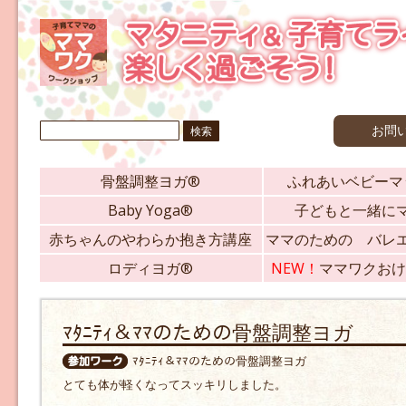
検
お問
索:
骨盤調整ヨガ®
ふれあいベビーマ
Baby Yoga®
子どもと一緒に
赤ちゃんのやわらか抱き方講座
ママのための バレ
ロディヨガ®
NEW！
ママワクおけ
ﾏﾀﾆﾃｨ＆ﾏﾏのための骨盤調整ヨガ
ﾏﾀﾆﾃｨ＆ﾏﾏのための骨盤調整ヨガ
とても体が軽くなってスッキリしました。