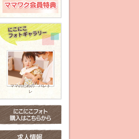
ママのための バレト
レ