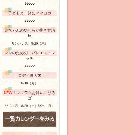
♪♪♪♪♪
子どもと一緒にママヨガ
♪♪♪♪♪
赤ちゃんのやわらか抱き方講
座
サンパレス 8/20（木）
ママのための バレエストレ
ッチ
♪♪♪♪♪
ロディヨガ®
8/10（月）
NEW！
ママワクおけいこひろ
ば
8/10（月）8/20（木）8/24（月）