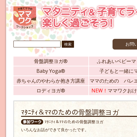
検
お問
索:
骨盤調整ヨガ®
ふれあいベビーマ
Baby Yoga®
子どもと一緒に
赤ちゃんのやわらか抱き方講座
ママのための バレ
ロディヨガ®
NEW！
ママワクおけ
ﾏﾀﾆﾃｨ＆ﾏﾏのための骨盤調整ヨガ
ﾏﾀﾆﾃｨ＆ﾏﾏのための骨盤調整ヨガ
いろんなお話ができて良かったです。