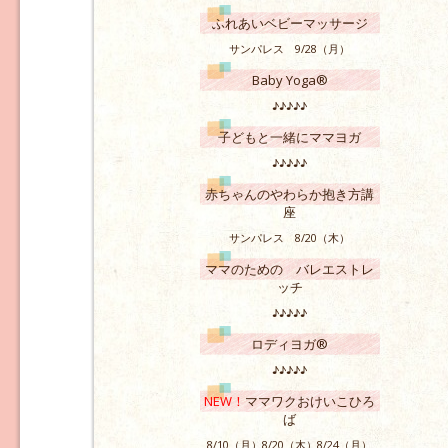
ふれあいベビーマッサージ
サンパレス 9/28（月）
Baby Yoga®
♪♪♪♪♪
子どもと一緒にママヨガ
♪♪♪♪♪
赤ちゃんのやわらか抱き方講
座
サンパレス 8/20（木）
ママのための バレエストレ
ッチ
♪♪♪♪♪
ロディヨガ®
♪♪♪♪♪
NEW！
ママワクおけいこひろ
ば
8/10（月）8/20（木）8/24（月）