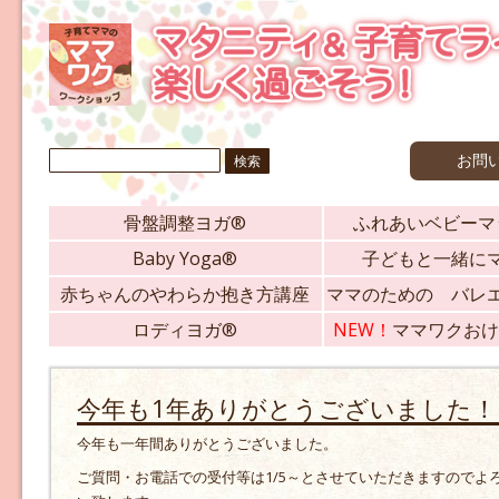
検
お問
索:
骨盤調整ヨガ®
ふれあいベビーマ
Baby Yoga®
子どもと一緒に
赤ちゃんのやわらか抱き方講座
ママのための バレ
ロディヨガ®
NEW！
ママワクおけ
今年も1年ありがとうございました！
今年も一年間ありがとうございました。
ご質問・お電話での受付等は1/5～とさせていただきますのでよ