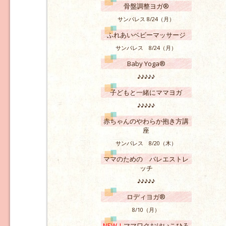
骨盤調整ヨガ®
サンパレス 8/24（月）
ふれあいベビーマッサージ
サンパレス 8/24（月）
Baby Yoga®
♪♪♪♪♪
子どもと一緒にママヨガ
♪♪♪♪♪
赤ちゃんのやわらか抱き方講
座
サンパレス 8/20（木）
ママのための バレエストレ
ッチ
♪♪♪♪♪
ロディヨガ®
8/10（月）
NEW！
ママワクおけいこひろ