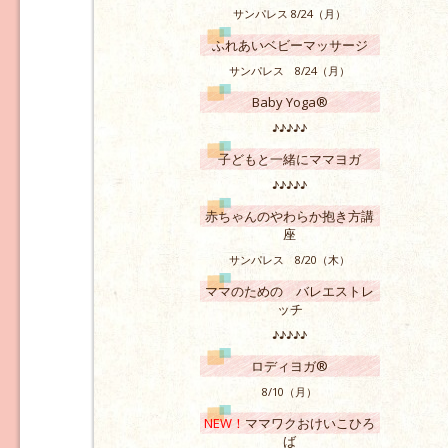
サンパレス 8/24（月）
ふれあいベビーマッサージ
サンパレス 8/24（月）
Baby Yoga®
♪♪♪♪♪
子どもと一緒にママヨガ
♪♪♪♪♪
赤ちゃんのやわらか抱き方講
座
サンパレス 8/20（木）
ママのための バレエストレ
ッチ
♪♪♪♪♪
ロディヨガ®
8/10（月）
NEW！
ママワクおけいこひろ
ば