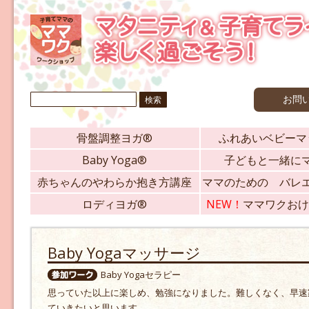
検
お問
索:
骨盤調整ヨガ®
ふれあいベビーマ
Baby Yoga®
子どもと一緒に
赤ちゃんのやわらか抱き方講座
ママのための バレ
ロディヨガ®
NEW！
ママワクおけ
Baby Yogaマッサージ
Baby Yogaセラピー
思っていた以上に楽しめ、勉強になりました。難しくなく、早速
ていきたいと思います。