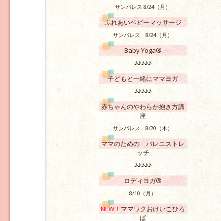
サンパレス 8/24（月）
ふれあいベビーマッサージ
サンパレス 8/24（月）
Baby Yoga®
♪♪♪♪♪
子どもと一緒にママヨガ
♪♪♪♪♪
赤ちゃんのやわらか抱き方講
座
サンパレス 8/20（木）
ママのための バレエストレ
ッチ
♪♪♪♪♪
ロディヨガ®
8/10（月）
NEW！
ママワクおけいこひろ
ば