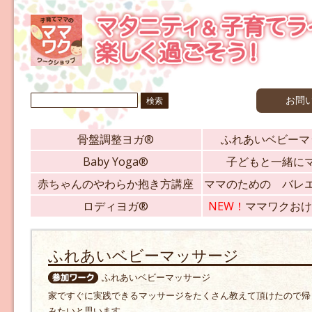
検
お問
索:
骨盤調整ヨガ®
ふれあいベビーマ
Baby Yoga®
子どもと一緒に
赤ちゃんのやわらか抱き方講座
ママのための バレ
ロディヨガ®
NEW！
ママワクおけ
ふれあいベビーマッサージ
ふれあいベビーマッサージ
家ですぐに実践できるマッサージをたくさん教えて頂けたので帰
みたいと思います。