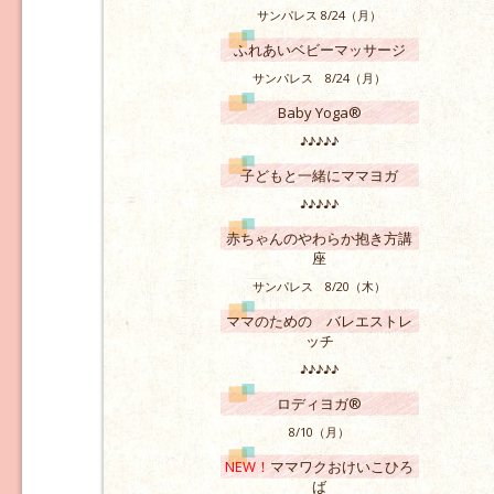
サンパレス 8/24（月）
ふれあいベビーマッサージ
サンパレス 8/24（月）
Baby Yoga®
♪♪♪♪♪
子どもと一緒にママヨガ
♪♪♪♪♪
赤ちゃんのやわらか抱き方講
座
サンパレス 8/20（木）
ママのための バレエストレ
ッチ
♪♪♪♪♪
ロディヨガ®
8/10（月）
NEW！
ママワクおけいこひろ
ば