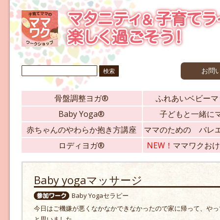
検
お問
索:
骨盤調整ヨガ®
ふれあいベビーマ
Baby Yoga®
子どもと一緒に
赤ちゃんのやわらか抱き方講座
ママのための バレ
ロディヨガ®
NEW！
ママワクおけ
Baby yogaマッサージ
Baby Yogaセラピー
今日はご機嫌が悪くなかなかできなかったので家に帰って、やっ
と思いました。