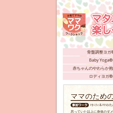
骨盤調整ヨガ
Baby Yoga®
赤ちゃんのやわらか抱
ロディヨガ®
ママのため
ﾏﾀﾆﾃｨ＆ﾏﾏ
思っていた以上に身体のダ