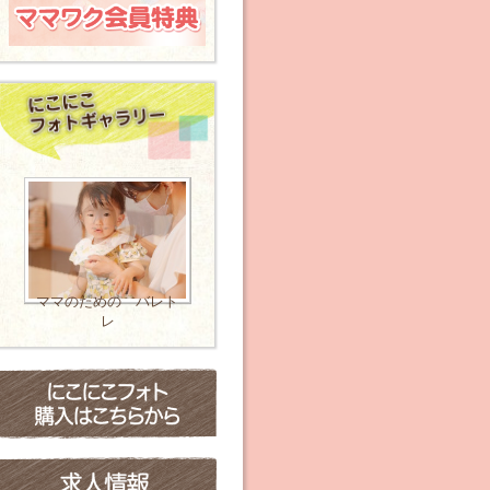
ママのための バレト
レ