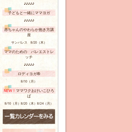
♪♪♪♪♪
子どもと一緒にママヨガ
♪♪♪♪♪
赤ちゃんのやわらか抱き方講
座
サンパレス 8/20（木）
ママのための バレエストレ
ッチ
♪♪♪♪♪
ロディヨガ®
8/10（月）
NEW！
ママワクおけいこひろ
ば
8/10（月）8/20（木）8/24（月）