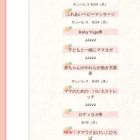
サンパレス 8/24（月）
ふれあいベビーマッサージ
サンパレス 8/24（月）
Baby Yoga®
♪♪♪♪♪
子どもと一緒にママヨガ
♪♪♪♪♪
赤ちゃんのやわらか抱き方講
座
サンパレス 8/20（木）
ママのための バレエストレ
ッチ
♪♪♪♪♪
ロディヨガ®
8/10（月）
NEW！
ママワクおけいこひろ
ば