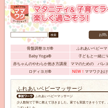
検
お問
索:
骨盤調整ヨガ®
ふれあいベビーマ
Baby Yoga®
子どもと一緒に
赤ちゃんのやわらか抱き方講座
ママのための バレ
ロディヨガ®
NEW！
ママワクおけ
ふれあいベビーマッサージ
ふれあいベビーマッサージ
少人数制で丁寧に教えて頂きました。家でも実践できそうです。
ございました。