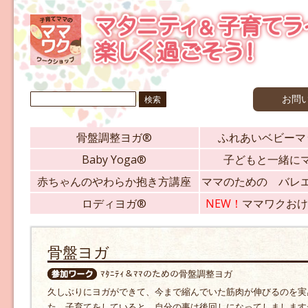
検
お問
索:
骨盤調整ヨガ®
ふれあいベビーマ
Baby Yoga®
子どもと一緒に
赤ちゃんのやわらか抱き方講座
ママのための バレ
ロディヨガ®
NEW！
ママワクおけ
骨盤ヨガ
ﾏﾀﾆﾃｨ＆ﾏﾏのための骨盤調整ヨガ
久しぶりにヨガができて、今まで縮んでいた筋肉が伸びるのを実
た。子育てをしていると、自分の事は後回しになってしまします