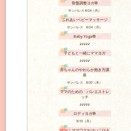
骨盤調整ヨガ®
サンパレス 8/24（月）
ふれあいベビーマッサージ
サンパレス 8/24（月）
Baby Yoga®
♪♪♪♪♪
子どもと一緒にママヨガ
♪♪♪♪♪
赤ちゃんのやわらか抱き方講
座
サンパレス 8/20（木）
ママのための バレエストレ
ッチ
♪♪♪♪♪
ロディヨガ®
8/10（月）
NEW！
ママワクおけいこひろ