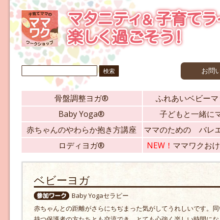
検
お問
索:
骨盤調整ヨガ®
ふれあいベビーマ
Baby Yoga®
子どもと一緒に
赤ちゃんのやわらか抱き方講座
ママのための バレ
ロディヨガ®
NEW！
ママワクおけ
ベビーヨガ
Baby Yogaセラピー
赤ちゃんとの距離がさらにちぢまった気がしてうれしいです。同
持つ保護者の方たちとも交流でき、とても心強く楽しい時間にな