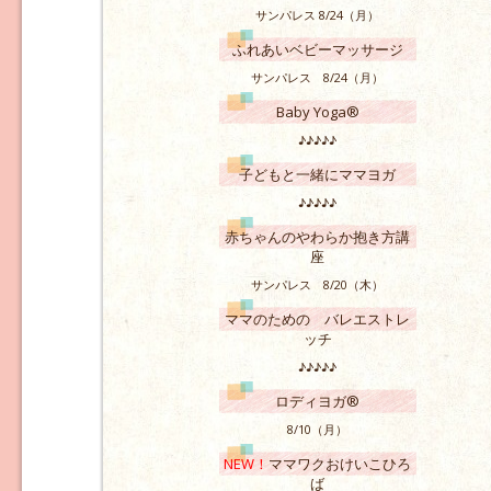
サンパレス 8/24（月）
ふれあいベビーマッサージ
サンパレス 8/24（月）
Baby Yoga®
♪♪♪♪♪
子どもと一緒にママヨガ
♪♪♪♪♪
赤ちゃんのやわらか抱き方講
座
サンパレス 8/20（木）
ママのための バレエストレ
ッチ
♪♪♪♪♪
ロディヨガ®
8/10（月）
NEW！
ママワクおけいこひろ
ば