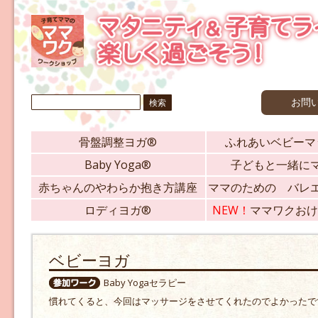
検
お問
索:
骨盤調整ヨガ®
ふれあいベビーマ
Baby Yoga®
子どもと一緒に
赤ちゃんのやわらか抱き方講座
ママのための バレ
ロディヨガ®
NEW！
ママワクおけ
ベビーヨガ
Baby Yogaセラピー
慣れてくると、今回はマッサージをさせてくれたのでよかったで