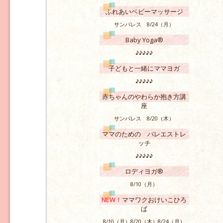
ふれあいベビーマッサージ
サンパレス 8/24（月）
Baby Yoga®
♪♪♪♪♪
子どもと一緒にママヨガ
♪♪♪♪♪
赤ちゃんのやわらか抱き方講
座
サンパレス 8/20（木）
ママのための バレエストレ
ッチ
♪♪♪♪♪
ロディヨガ®
8/10（月）
NEW！
ママワクおけいこひろ
ば
8/10（月）8/20（木）8/24（月）