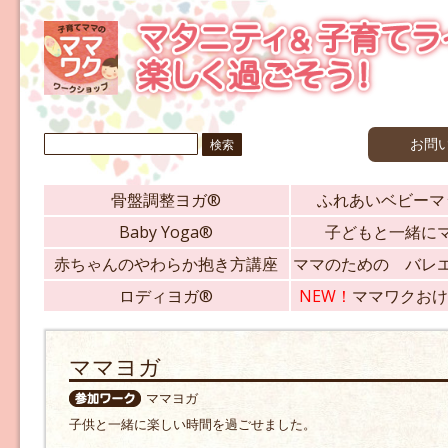
検
お問
索:
骨盤調整ヨガ®
ふれあいベビーマ
Baby Yoga®
子どもと一緒に
赤ちゃんのやわらか抱き方講座
ママのための バレ
ロディヨガ®
NEW！
ママワクおけ
ママヨガ
ママヨガ
子供と一緒に楽しい時間を過ごせました。