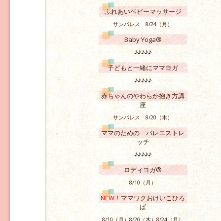
ふれあいベビーマッサージ
サンパレス 8/24（月）
Baby Yoga®
♪♪♪♪♪
子どもと一緒にママヨガ
♪♪♪♪♪
赤ちゃんのやわらか抱き方講
座
サンパレス 8/20（木）
ママのための バレエストレ
ッチ
♪♪♪♪♪
ロディヨガ®
8/10（月）
NEW！
ママワクおけいこひろ
ば
8/10（月）8/20（木）8/24（月）