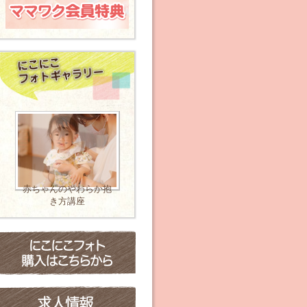
ママのための バレト
レ