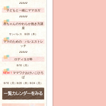
♪♪♪♪♪
子どもと一緒にママヨガ
♪♪♪♪♪
赤ちゃんのやわらか抱き方講
座
サンパレス 8/20（木）
ママのための バレエストレ
ッチ
♪♪♪♪♪
ロディヨガ®
8/10（月）
NEW！
ママワクおけいこひろ
ば
8/10（月）8/20（木）8/24（月）