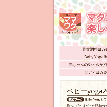
骨盤調整ヨガ
Baby Yoga®
赤ちゃんのやわらか抱
ロディヨガ®
ベビーyoga20
Baby Yogaセ
抱っこ紐が嫌がった理由が