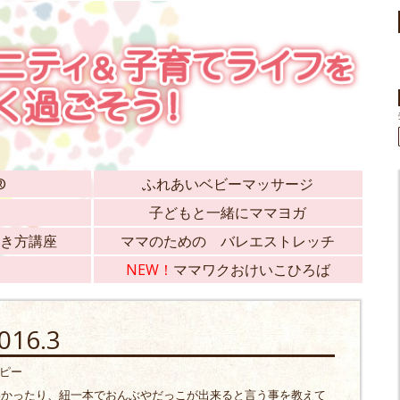
®
ふれあいベビーマッサージ
子どもと一緒にママヨガ
き方講座
ママのための バレエストレッチ
NEW！
ママワクおけいこひろば
16.3
ラピー
わかったり、紐一本でおんぶやだっこが出来ると言う事を教えて