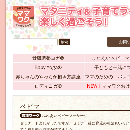
検
お問
索:
骨盤調整ヨガ®
ふれあいベビーマ
Baby Yoga®
子どもと一緒に
赤ちゃんのやわらか抱き方講座
ママのための バレ
ロディヨガ®
NEW！
ママワクおけ
ベビマ
ふれあいベビーマッサージ
セミナーも楽しかったですが、セミナー後に育児の相談もいろい
ても有意義な時間が持てました。