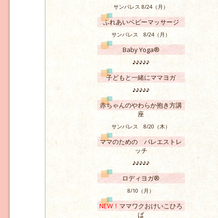
サンパレス 8/24（月）
ふれあいベビーマッサージ
サンパレス 8/24（月）
Baby Yoga®
♪♪♪♪♪
子どもと一緒にママヨガ
♪♪♪♪♪
赤ちゃんのやわらか抱き方講
座
サンパレス 8/20（木）
ママのための バレエストレ
ッチ
♪♪♪♪♪
ロディヨガ®
8/10（月）
NEW！
ママワクおけいこひろ
ば