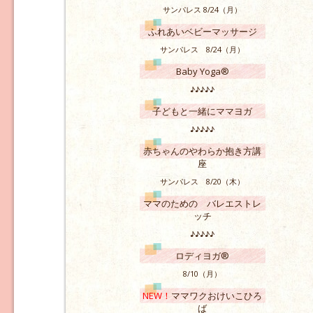
サンパレス 8/24（月）
ふれあいベビーマッサージ
サンパレス 8/24（月）
Baby Yoga®
♪♪♪♪♪
子どもと一緒にママヨガ
♪♪♪♪♪
赤ちゃんのやわらか抱き方講
座
サンパレス 8/20（木）
ママのための バレエストレ
ッチ
♪♪♪♪♪
ロディヨガ®
8/10（月）
NEW！
ママワクおけいこひろ
ば