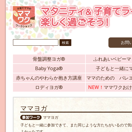
検
お問
索:
骨盤調整ヨガ®
ふれあいベビーマ
Baby Yoga®
子どもと一緒に
赤ちゃんのやわらか抱き方講座
ママのための バレ
ロディヨガ®
NEW！
ママワクおけ
ママヨガ
ママヨガ
子どもと一緒に参加できて、また同じような方たちがいるので気
よかったです。